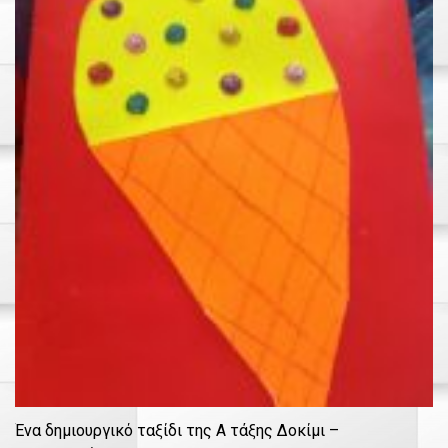
Ένα δημιουργικό ταξίδι της Α τάξης Δοκίμι –