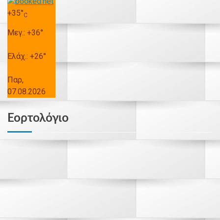
+
35°
C
Μεγ.:
+
36°
Ελάχ.:
+
26°
Παρ,
07.08.2026
Εορτολόγιο