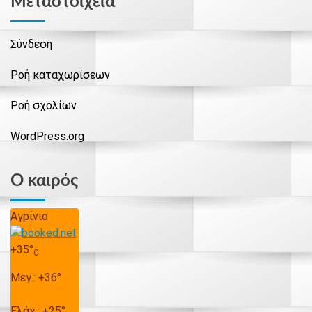
Μεταστοιχεία
Σύνδεση
Ροή καταχωρίσεων
Ροή σχολίων
WordPress.org
Ο καιρός
Αγρίνιο
+
35°
C
Μεγ.:
+
36°
Ελάχ.:
+
25°