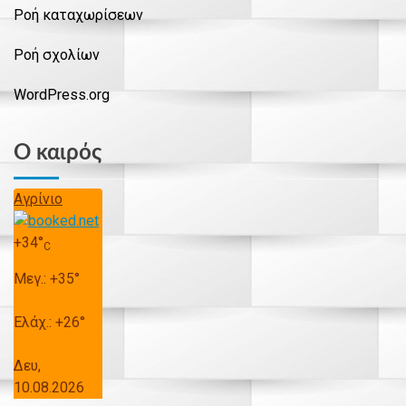
Ροή καταχωρίσεων
Ροή σχολίων
WordPress.org
Ο καιρός
Αγρίνιο
+
34°
C
Μεγ.:
+
35°
Ελάχ.:
+
26°
Δευ,
10.08.2026