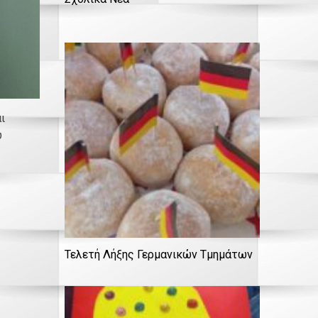
ι
υ
Τελετή Λήξης Γερμανικών Τμημάτων