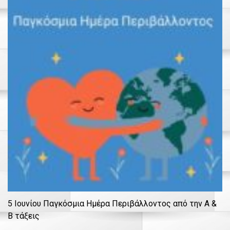
5 Ιουνίου Παγκόσμια Ημέρα Περιβάλλοντος από την Α &
Β τάξεις