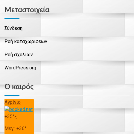
Μεταστοιχεία
Σύνδεση
Ροή καταχωρίσεων
Ροή σχολίων
WordPress.org
Ο καιρός
Αγρίνιο
+
35°
C
Μεγ.:
+
36°