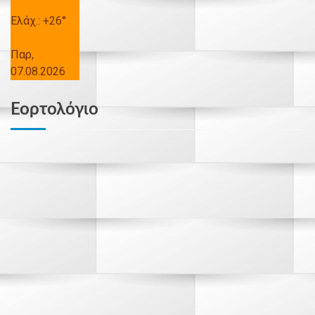
Ελάχ.:
+
26°
Παρ,
07.08.2026
Εορτολόγιο