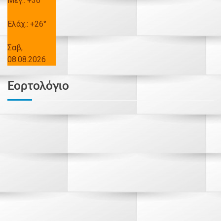
Μεγ.:
+
36°
Ελάχ.:
+
26°
Σαβ,
08.08.2026
Εορτολόγιο