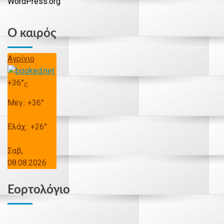
WordPress.org
Ο καιρός
Αγρίνιο
+
36°
C
Μεγ.:
+
36°
Ελάχ.:
+
26°
Σαβ,
08.08.2026
Εορτολόγιο