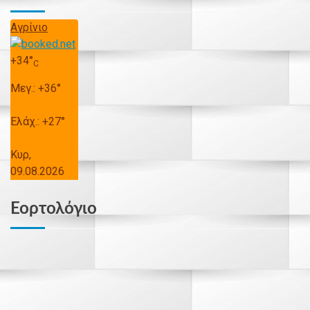
Αγρίνιο
+
34°
C
Μεγ.:
+
36°
Ελάχ.:
+
27°
Κυρ,
09.08.2026
Εορτολόγιο