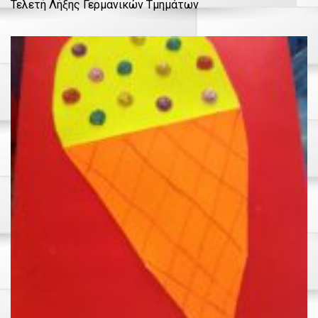
Τελετή Λήξης Γερμανικών Τμημάτων