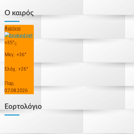
Ο καιρός
Αγρίνιο
+
35°
C
Μεγ.:
+
36°
Ελάχ.:
+
26°
Παρ,
07.08.2026
Εορτολόγιο