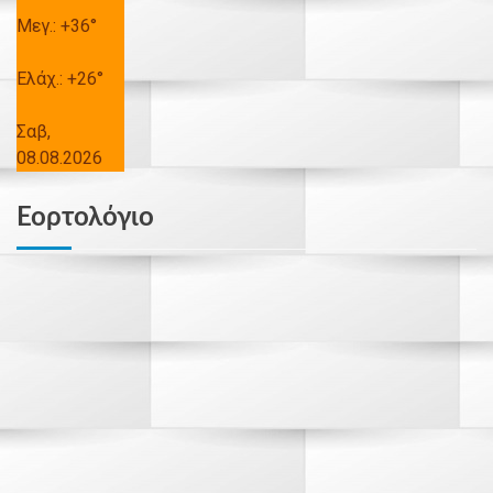
Μεγ.:
+
36°
Ελάχ.:
+
26°
Σαβ,
08.08.2026
Εορτολόγιο