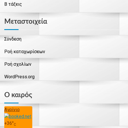
Β τάξεις
Μεταστοιχεία
Σύνδεση
Ροή καταχωρίσεων
Ροή σχολίων
WordPress.org
Ο καιρός
Αγρίνιο
+
36°
C