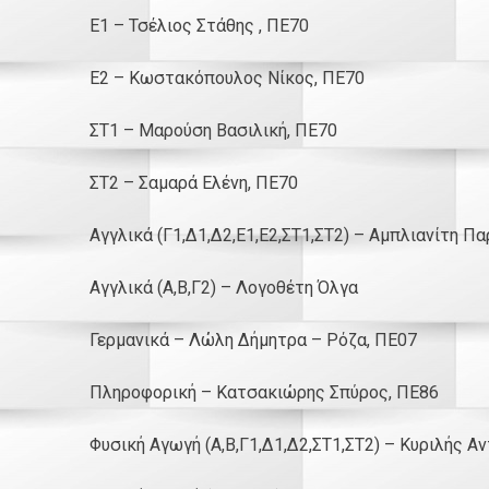
Ε1 – Τσέλιος Στάθης , ΠΕ70
Ε2 – Κωστακόπουλος Νίκος, ΠΕ70
ΣΤ1 – Μαρούση Βασιλική, ΠΕ70
ΣΤ2 – Σαμαρά Ελένη, ΠΕ70
Αγγλικά (Γ1,Δ1,Δ2,Ε1,Ε2,ΣΤ1,ΣΤ2) – Αμπλιανίτη Π
Αγγλικά (Α,Β,Γ2) – Λογοθέτη Όλγα
Γερμανικά – Λώλη Δήμητρα – Ρόζα, ΠΕ07
Πληροφορική – Κατσακιώρης Σπύρος, ΠΕ86
Φυσική Αγωγή (Α,Β,Γ1,Δ1,Δ2,ΣΤ1,ΣΤ2) – Κυριλής Α