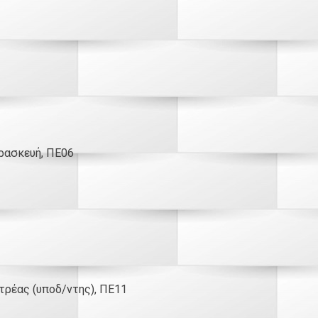
αρασκευή, ΠΕ06
ντρέας (υποδ/ντης), ΠΕ11