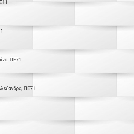
ΠΕ11
91
ίνα. ΠΕ71
Αλεξάνδρα, ΠΕ71