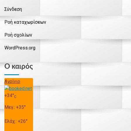
Σύνδεση
Ροή καταχωρίσεων
Ροή σχολίων
WordPress.org
Ο καιρός
Αγρίνιο
+
34°
C
Μεγ.:
+
35°
Ελάχ.:
+
26°