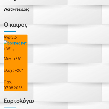
WordPress.org
Ο καιρός
Αγρίνιο
+
35°
C
Μεγ.:
+
36°
Ελάχ.:
+
26°
Παρ,
07.08.2026
Εορτολόγιο