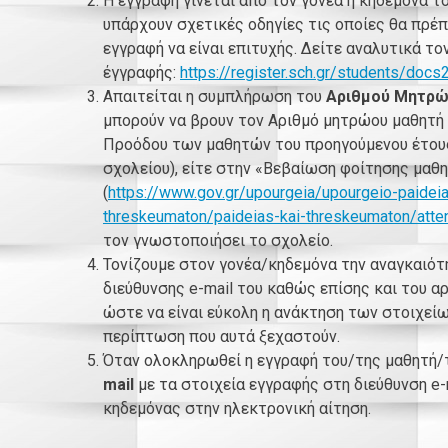
Η εγγραφή γίνεται από τον γονέα ή κηδεμόνα τ
υπάρχουν σχετικές οδηγίες τις οποίες θα πρέ
εγγραφή να είναι επιτυχής. Δείτε αναλυτικά το
έγγραφής:
https://register.sch.gr/students/doc
Απαιτείται η συμπλήρωση του
Αριθμού Μητρώ
μπορούν να βρουν τον Αριθμό μητρώου μαθητή 
Προόδου των μαθητών του προηγούμενου έτους 
σχολείου), είτε στην «Βεβαίωση φοίτησης μαθ
(
https://www.gov.gr/upourgeia/upourgeio-paideia
threskeumaton/paideias-kai-threskeumaton/atte
τον γνωστοποιήσει το σχολείο.
Τονίζουμε στον γονέα/κηδεμόνα την αναγκαιό
διεύθυνσης e-mail του καθώς επίσης και του α
ώστε να είναι εύκολη η ανάκτηση των στοιχεί
περίπτωση που αυτά ξεχαστούν.
Όταν ολοκληρωθεί η εγγραφή του/της μαθητή/
mail
με τα στοιχεία εγγραφής στη διεύθυνση e-
κηδεμόνας στην ηλεκτρονική αίτηση.