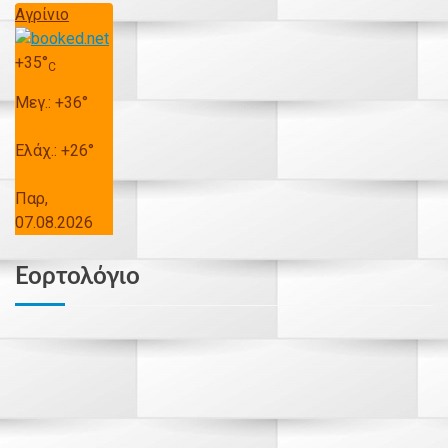
Αγρίνιο
+
35°
C
Μεγ.:
+
36°
Ελάχ.:
+
26°
Παρ,
07.08.2026
Εορτολόγιο