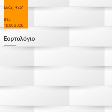
Ελάχ.:
+
26°
Δευ,
10.08.2026
Εορτολόγιο