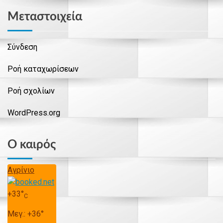
Μεταστοιχεία
Σύνδεση
Ροή καταχωρίσεων
Ροή σχολίων
WordPress.org
Ο καιρός
Αγρίνιο
+
33°
C
Μεγ.:
+
36°