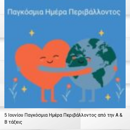
5 Ιουνίου Παγκόσμια Ημέρα Περιβάλλοντος από την Α &
Β τάξεις