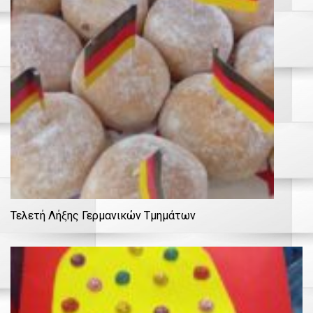
Τελετή Λήξης Γερμανικών Τμημάτων