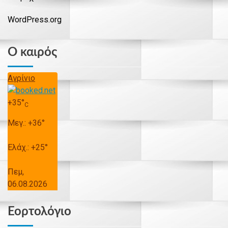
WordPress.org
Ο καιρός
Αγρίνιο
+
35°
C
Μεγ.:
+
36°
Ελάχ.:
+
25°
Πεμ,
06.08.2026
Εορτολόγιο