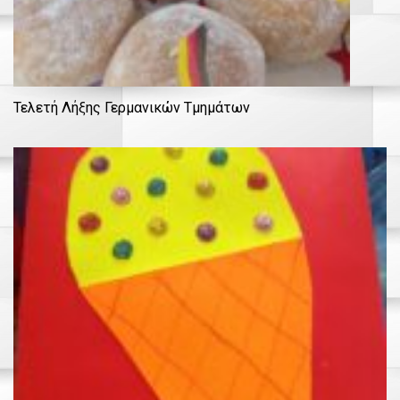
Τελετή Λήξης Γερμανικών Τμημάτων