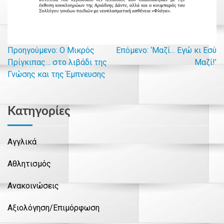
Προηγούμενο:
Ο Μικρός
Επόμενο:
‘Mαζί… Εγώ κι Εσύ
Πλοήγηση
Πρίγκιπας… στο λιβάδι της
Μαζί!’
Γνώσης και της Έμπνευσης
άρθρων
Kατηγορίες
Αγγλικά
Αθλητισμός
Ανακοινώσεις
Αξιολόγηση/Επιμόρφωση