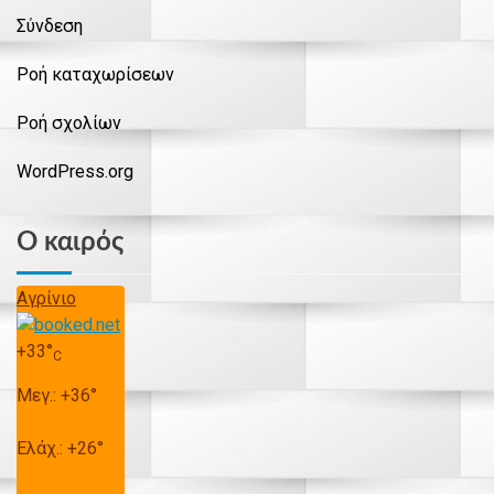
Σύνδεση
Ροή καταχωρίσεων
Ροή σχολίων
WordPress.org
Ο καιρός
Αγρίνιο
+
33°
C
Μεγ.:
+
36°
Ελάχ.:
+
26°