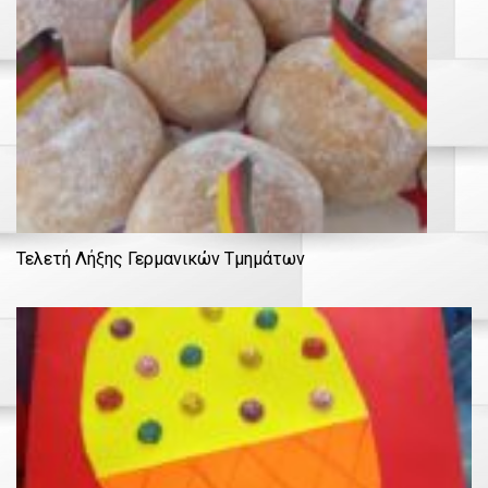
Τελετή Λήξης Γερμανικών Τμημάτων